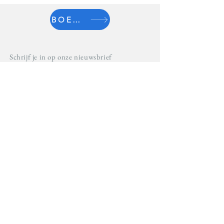
BOEK NU
Schrijf je in op onze nieuwsbrief
Schrijf in
S² Travel BV
Bedrijvencentrum Regio Kortrijk
Vlamingstraat 4
8560 Wevelgem
056 43 28
03
booking@s2travel.be
RPR Gent Afdeling Veurne