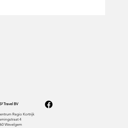
S² Travel BV
entrum Regio Kortrijk
amingstraat 4
60 Wevelgem