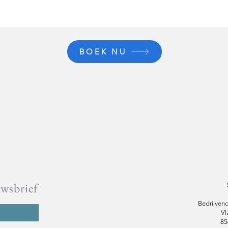
BOEK NU
uwsbrief
Bedrijvenc
Vl
85