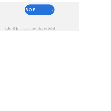
BOEK NU
Schrijf je in op onze nieuwsbrief
Schrijf in
S² Travel BV
Bedrijvencentrum Regio Kortrijk
Vlamingstraat 4
8560 Wevelgem
056 43 28
03
booking@s2travel.be
RPR Gent Afdeling Veurne